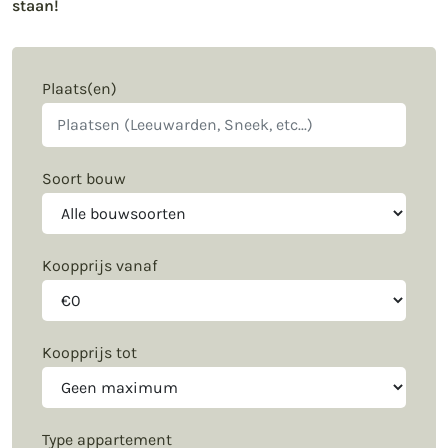
staan!
Plaats(en)
Soort bouw
Koopprijs vanaf
Koopprijs tot
Type appartement