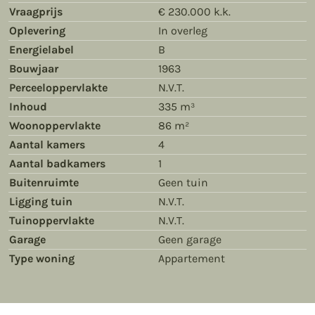
Vraagprijs
€ 230.000 k.k.
Oplevering
In overleg
Energielabel
B
Bouwjaar
1963
Perceeloppervlakte
N.V.T.
Inhoud
335 m³
Woonoppervlakte
86 m²
Aantal kamers
4
Aantal badkamers
1
Buitenruimte
Geen tuin
Ligging tuin
N.V.T.
Tuinoppervlakte
N.V.T.
Garage
Geen garage
Type woning
Appartement