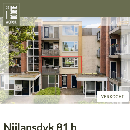
VERKOOP
AANKOOP
TAXEREN
WOONWENSEN
VERKOCHT
Nijlansdyk 81 b